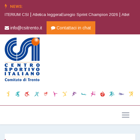
NEWS:
|
|
ITERIUM CSI
Atletica leggeraEuregio Sprint Champion 2026
Atletica legg
info@csitrento.it
Contattaci in chat