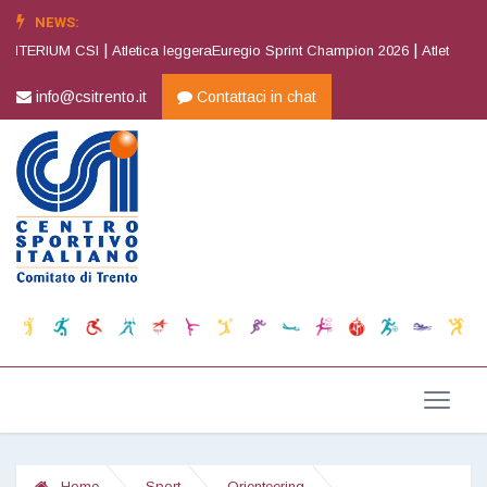
NEWS:
|
|
ERIUM CSI
Atletica leggeraEuregio Sprint Champion 2026
Atletica legger
info@csitrento.it
Contattaci in chat
Home
Sport
Orienteering