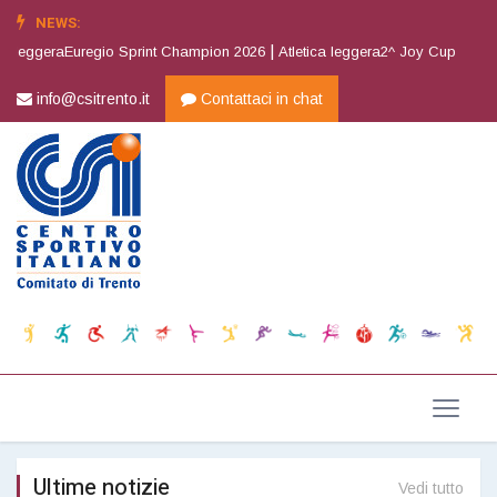
NEWS:
|
|
Champion 2026
Atletica leggera2^ Joy Cup
Orienteering5^ prova CRITERI
info@csitrento.it
Contattaci in chat
Ultime notizie
Vedi tutto