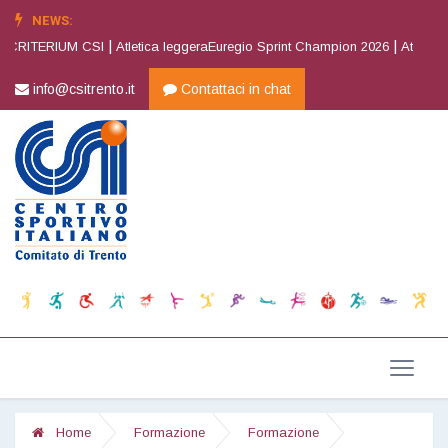
NEWS:
|
|
CRITERIUM CSI
Atletica leggeraEuregio Sprint Champion 2026
Atletica le
info@csitrento.it
Contattaci in chat
Home
Formazione
Formazione