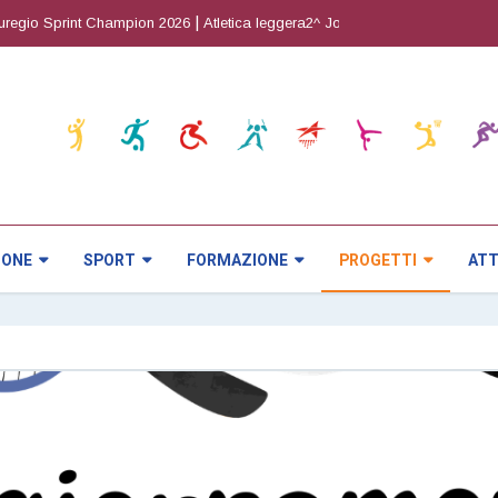
|
|
io Sprint Champion 2026
Atletica leggera2^ Joy Cup
Orienteering5^ pro
IONE
SPORT
FORMAZIONE
PROGETTI
ATT