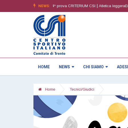
|
NEWS:
|
 6^ edizione
Orienteering4^ prova CRITERIUM CSI
Atletica leggeraEureg
HOME
NEWS
CHI SIAMO
ADES
Home
Tecnici/Giudici