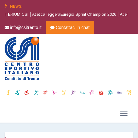
NEWS:
|
|
ITERIUM CSI
Atletica leggeraEuregio Sprint Champion 2026
Atletica leg
info@csitrento.it
Contattaci in chat