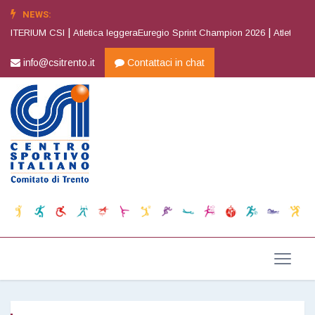
NEWS:
|
|
ITERIUM CSI
Atletica leggeraEuregio Sprint Champion 2026
Atletica legg
info@csitrento.it
Contattaci in chat