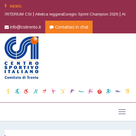
NEWS:
|
|
 CRITERIUM CSI
Atletica leggeraEuregio Sprint Champion 2026
Atletica l
info@csitrento.it
Contattaci in chat