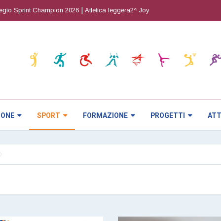
|
|
int Champion 2026
Atletica leggera2^ Joy Cup
Orienteering5^ prova CRI
IONE
SPORT
FORMAZIONE
PROGETTI
ATT