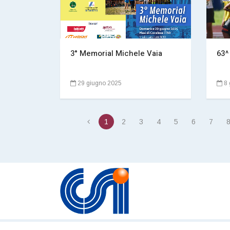
3° Memorial Michele Vaia
63^
29 giugno 2025
8 
1
2
3
4
5
6
7