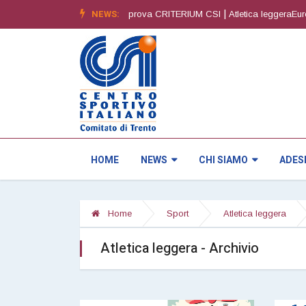
|
NEWS:
|
izione
Orienteering4^ prova CRITERIUM CSI
Atletica leggeraEuregio Spr
HOME
NEWS
CHI SIAMO
ADES
Home
Sport
Atletica leggera
Atletica leggera - Archivio