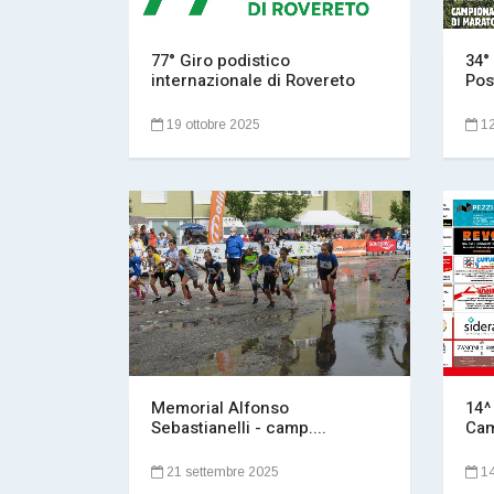
77° Giro podistico
34°
internazionale di Rovereto
Pos
19 ottobre 2025
12
Memorial Alfonso
14^
Sebastianelli - camp....
Cam
21 settembre 2025
14