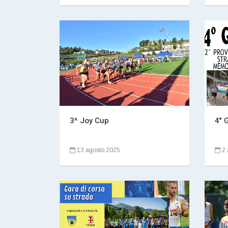
3^ Joy Cup
4° 
13 agosto 2025
2 