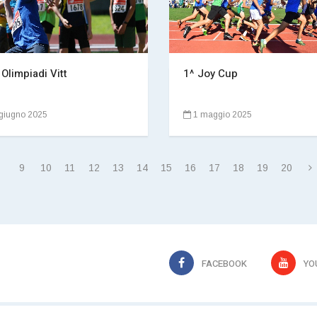
 Olimpiadi Vitt
1^ Joy Cup
giugno 2025
1 maggio 2025
8
9
10
11
12
13
14
15
16
17
18
19
20
FACEBOOK
YO