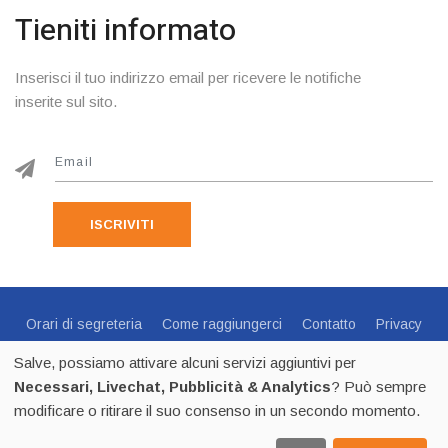
Tieniti informato
Inserisci il tuo indirizzo email per ricevere le notifiche
inserite sul sito.
ISCRIVITI
Orari di segreteria
Come raggiungerci
Contatto
Privacy
Cookie Policy
Preferenze Cookie
Salve, possiamo attivare alcuni servizi aggiuntivi per
Centro Sportivo Italiano Comitato di Trento - via C.Endrici, 20
Necessari, Livechat, Pubblicità & Analytics
? Può sempre
Trento -
0461 1821695
- CF 80018840225 - p.iva 02518100223
modificare o ritirare il suo consenso in un secondo momento.