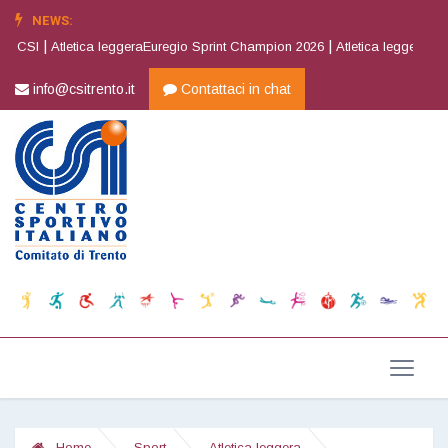
NEWS:
|
|
SI
Atletica leggeraEuregio Sprint Champion 2026
Atletica leggera2^ Joy 
info@csitrento.it
Contattaci in chat
Home
Sport
Atletica leggera