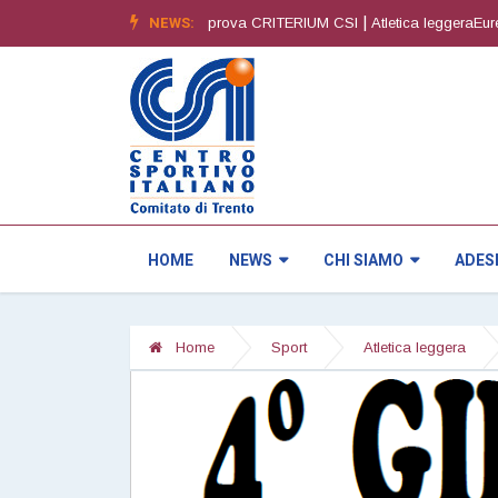
|
NEWS:
|
edizione
Orienteering4^ prova CRITERIUM CSI
Atletica leggeraEuregio S
HOME
NEWS
CHI SIAMO
ADES
Home
Sport
Atletica leggera