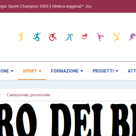
|
|
print Champion 2026
Atletica leggera2^ Joy Cup
Orienteering5^ prova C
IONE
SPORT
FORMAZIONE
PROGETTI
ATT
Campionato provinciale