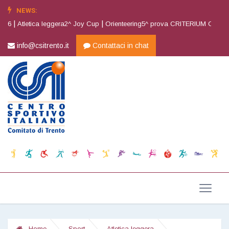
NEWS:
|
|
|
026
Atletica leggera2^ Joy Cup
Orienteering5^ prova CRITERIUM CSI
At
info@csitrento.it
Contattaci in chat
Home
Sport
Atletica leggera