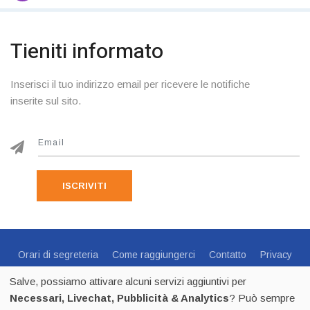
Tieniti informato
Inserisci il tuo indirizzo email per ricevere le notifiche
inserite sul sito.
ISCRIVITI
Orari di segreteria
Come raggiungerci
Contatto
Privacy
Cookie Policy
Preferenze Cookie
Salve, possiamo attivare alcuni servizi aggiuntivi per
Centro Sportivo Italiano Comitato di Trento - via C.Endrici, 20
Necessari, Livechat, Pubblicità & Analytics
? Può sempre