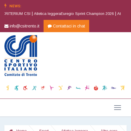
NEWS:
|
|
CRITERIUM CSI
Atletica leggeraEuregio Sprint Champion 2026
Atletica l
info@csitrento.it
Contattaci in chat
Home
Sport
Atletica leggera
Altre gare