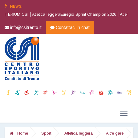
NEWS:
|
|
RIUM CSI
Atletica leggeraEuregio Sprint Champion 2026
Atletica leggera
info@csitrento.it
Contattaci in chat
Home
Sport
Atletica leggera
Altre gare