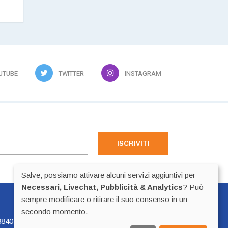
UTUBE
TWITTER
INSTAGRAM
ISCRIVITI
Salve, possiamo attivare alcuni servizi aggiuntivi per
Necessari, Livechat, Pubblicità & Analytics
? Può
sempre modificare o ritirare il suo consenso in un
Preferenze Cookie
secondo momento.
840225 - p.iva 02518100223