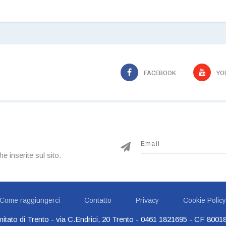
FACEBOOK
YO
he inserite sul sito.
Come raggiungerci
Contatto
Privacy
Cookie Policy
itato di Trento - via C.Endrici, 20 Trento -
0461 1821695
- CF 80018