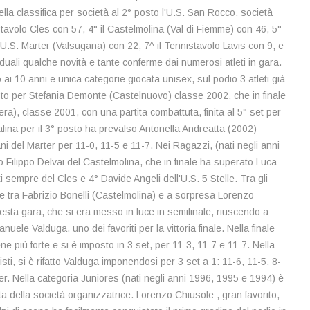
ella classifica per società al 2° posto l'U.S. San Rocco, società
stavolo Cles con 57, 4° il Castelmolina (Val di Fiemme) con 46, 5°
'U.S. Marter (Valsugana) con 22, 7^ il Tennistavolo Lavis con 9, e
viduali qualche novità e tante conferme dai numerosi atleti in gara.
no ai 10 anni e unica categorie giocata unisex, sul podio 3 atleti già
posto per Stefania Demonte (Castelnuovo) classe 2002, che in finale
a), classe 2001, con una partita combattuta, finita al 5° set per
nalina per il 3° posto ha prevalso Antonella Andreatta (2002)
 del Marter per 11-0, 11-5 e 11-7. Nei Ragazzi, (nati negli anni
ito Filippo Delvai del Castelmolina, che in finale ha superato Luca
i sempre del Cles e 4° Davide Angeli dell'U.S. 5 Stelle. Tra gli
ale tra Fabrizio Bonelli (Castelmolina) e a sorpresa Lorenzo
uesta gara, che si era messo in luce in semifinale, riuscendo a
uele Valduga, uno dei favoriti per la vittoria finale. Nella finale
e più forte e si è imposto in 3 set, per 11-3, 11-7 e 11-7. Nella
alisti, si è rifatto Valduga imponendosi per 3 set a 1: 11-6, 11-5, 8-
ler. Nella categoria Juniores (nati negli anni 1996, 1995 e 1994) è
leta della società organizzatrice. Lorenzo Chiusole , gran favorito,