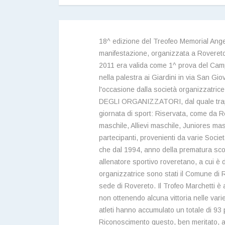
18^ edizione del Treofeo Memorial Angel
manifestazione, organizzata a Roveret
2011 era valida come 1^ prova del Campi
nella palestra ai Giardini in via San G
l'occasione dalla società organizzatri
DEGLI ORGANIZZATORI, dal quale trapela
giornata di sport: Riservata, come da R
maschile, Allievi maschile, Juniores masc
partecipanti, provenienti da varie Socie
che dal 1994, anno della prematura scom
allenatore sportivo roveretano, a cui è d
organizzatrice sono stati il Comune di 
sede di Rovereto. Il Trofeo Marchetti 
non ottenendo alcuna vittoria nelle vari
atleti hanno accumulato un totale di 93 p
Riconoscimento questo, ben meritato, al l