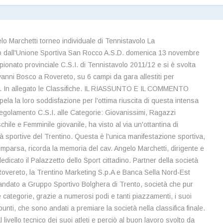
o Marchetti torneo individuale di Tennistavolo La
o dall'Unione Sportiva San Rocco A.S.D. domenica 13 novembre
onato provinciale C.S.I. di Tennistavolo 2011/12 e si è svolta
iovanni Bosco a Rovereto, su 6 campi da gara allestiti per
ce. In allegato le Classifiche. IL RIASSUNTO E IL COMMENTO
 la loro soddisfazione per l'ottima riuscita di questa intensa
egolamento C.S.I. alle Categorie: Giovanissimi, Ragazzi
hile e Femminile giovanile, ha visto al via un'ottantina di
tà sportive del Trentino. Questa è l'unica manifestazione sportiva,
parsa, ricorda la memoria del cav. Angelo Marchetti, dirigente e
edicato il Palazzetto dello Sport cittadino. Partner della società
Rovereto, la Trentino Marketing S.p.A e Banca Sella Nord-Est
è andato a Gruppo Sportivo Bolghera di Trento, società che pur
e categorie, grazie a numerosi podi e tanti piazzamenti, i suoi
unti, che sono andati a premiare la società nella classifica finale.
ivello tecnico dei suoi atleti e perciò al buon lavoro svolto da