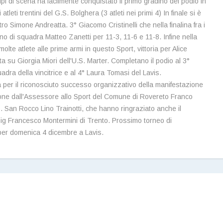
i di scena ha facilmente conquistato il primo gradino del podio in
eti trentini del G.S. Bolghera (3 atleti nei primi 4) In finale si è
ro Simone Andreatta. 3° Giacomo Cristinelli che nella finalina fra i
no di squadra Matteo Zanetti per 11-3, 11-6 e 11-8. Infine nella
lte atlete alle prime armi in questo Sport, vittoria per Alice
ta su Giorgia Miori dell'U.S. Marter. Completano il podio al 3°
dra della vincitrice e al 4° Laura Tomasi del Lavis.
 per il riconosciuto successo organizzativo della manifestazione
zione dall'Assessore allo Sport del Comune di Rovereto Franco
.S. San Rocco Lino Trainotti, che hanno ringraziato anche il
Sig Francesco Montermini di Trento. Prossimo torneo di
 per domenica 4 dicembre a Lavis.