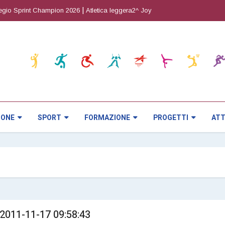
|
|
 Sprint Champion 2026
Atletica leggera2^ Joy Cup
Orienteering5^ prova 
IONE
SPORT
FORMAZIONE
PROGETTI
ATT
 2011-11-17 09:58:43