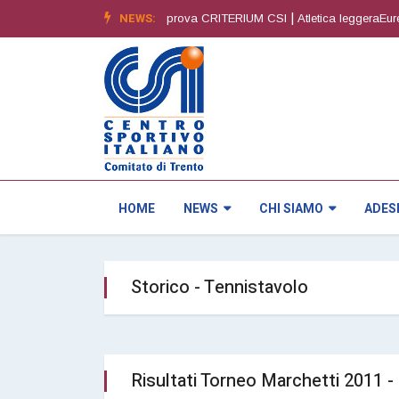
|
NEWS:
|
^ edizione
Orienteering4^ prova CRITERIUM CSI
Atletica leggeraEuregio
HOME
NEWS
CHI SIAMO
ADES
Storico - Tennistavolo
Risultati Torneo Marchetti 2011 -