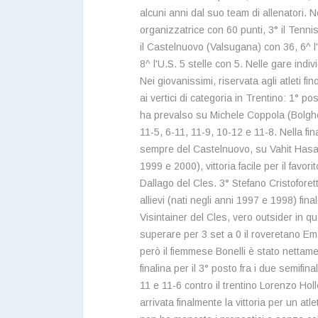
alcuni anni dal suo team di allenatori. N
organizzatrice con 60 punti, 3° il Tenni
il Castelnuovo (Valsugana) con 36, 6^ l
8^ l'U.S. 5 stelle con 5. Nelle gare indi
Nei giovanissimi, riservata agli atleti fi
ai vertici di categoria in Trentino: 1° 
ha prevalso su Michele Coppola (Bolgher
11-5, 6-11, 11-9, 10-12 e 11-8. Nella fi
sempre del Castelnuovo, su Vahit Hasani
1999 e 2000), vittoria facile per il favor
Dallago del Cles. 3° Stefano Cristoforett
allievi (nati negli anni 1997 e 1998) fin
Visintainer del Cles, vero outsider in q
superare per 3 set a 0 il roveretano Eman
però il fiemmese Bonelli è stato nettamen
finalina per il 3° posto fra i due semifin
11 e 11-6 contro il trentino Lorenzo Hol
arrivata finalmente la vittoria per un at