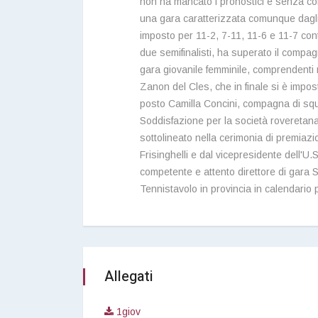
non ha mancato i pronostici e senza colp
una gara caratterizzata comunque dagli atl
imposto per 11-2, 7-11, 11-6 e 11-7 cont
due semifinalisti, ha superato il compag
gara giovanile femminile, comprendenti mo
Zanon del Cles, che in finale si è impos
posto Camilla Concini, compagna di squa
Soddisfazione per la società roveretana
sottolineato nella cerimonia di premia
Frisinghelli e dal vicepresidente dell'U
competente e attento direttore di gara 
Tennistavolo in provincia in calendario
Allegati
1giov