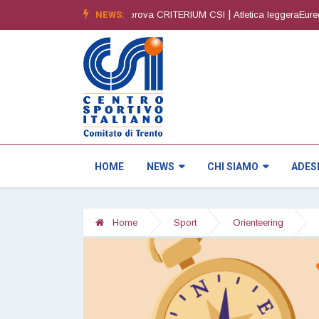
|
NEWS:
|
 edizione
Orienteering4^ prova CRITERIUM CSI
Atletica leggeraEuregio 
HOME
NEWS
CHI SIAMO
ADES
Home
Sport
Orienteering