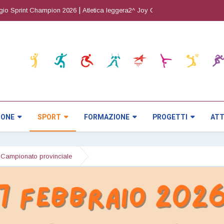
|
|
Sprint Champion 2026
Atletica leggera2^ Joy Cup
Orienteering5^ prova 
IONE
SPORT
FORMAZIONE
PROGETTI
ATT
Campionato provinciale