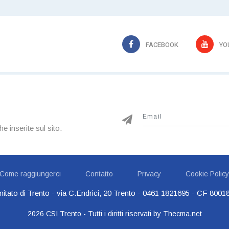
FACEBOOK
YO
he inserite sul sito.
Come raggiungerci
Contatto
Privacy
Cookie Policy
itato di Trento - via C.Endrici, 20 Trento -
0461 1821695
- CF 80018
2026
CSI Trento - Tutti i diritti riservati
by Thecma.net