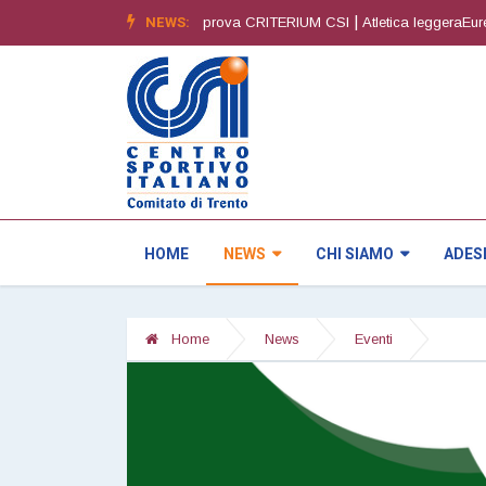
|
NEWS:
|
^ edizione
Orienteering4^ prova CRITERIUM CSI
Atletica leggeraEuregio
HOME
NEWS
CHI SIAMO
ADES
Home
News
Eventi