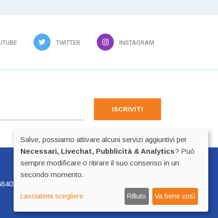
UTUBE
TWITTER
INSTAGRAM
ISCRIVITI
Salve, possiamo attivare alcuni servizi aggiuntivi per
Necessari, Livechat, Pubblicità & Analytics
? Può
sempre modificare o ritirare il suo consenso in un
Preferenze Cookie
secondo momento.
840225 - p.iva 02518100223
Lasciatemi scegliere
Rifiuto
Va bene così