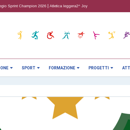
|
|
 Sprint Champion 2026
Atletica leggera2^ Joy Cup
Orienteering5^ prova 
IONE
SPORT
FORMAZIONE
PROGETTI
ATT