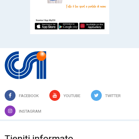
FACEBOOK
YOUTUBE
TWITTER
INSTAGRAM
Tieniti informato