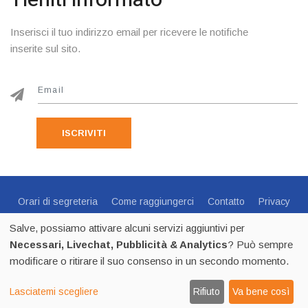
Inserisci il tuo indirizzo email per ricevere le notifiche
inserite sul sito.
ISCRIVITI
Orari di segreteria
Come raggiungerci
Contatto
Privacy
Cookie Policy
Preferenze Cookie
Salve, possiamo attivare alcuni servizi aggiuntivi per
Centro Sportivo Italiano Comitato di Trento - via C.Endrici, 20
Necessari, Livechat, Pubblicità & Analytics
? Può sempre
Trento -
0461 1821695
- CF 80018840225 - p.iva 02518100223
modificare o ritirare il suo consenso in un secondo momento.
2026
CSI Trento - Tutti i diritti riservati
by Thecma.net
Lasciatemi scegliere
Rifiuto
Va bene così