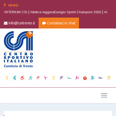
NEWS:
|
|
 CRITERIUM CSI
Atletica leggeraEuregio Sprint Champion 2026
Atletica l
info@csitrento.it
Contattaci in chat