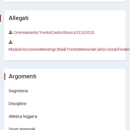
Allegati
OrientamentoTrentoCentroStorico31102010
ModuloIscrizioneMeetingCittàdiTrentoMemorialCarloCestariFinal
Argomenti
Segreteria
Discipline
Atletica leggera
Sport invernali