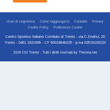
Orari di segreteria
Come raggiungerci
Contatto
Privacy
Cookie Policy
Preferenze Cookie
Centro Sportivo Italiano Comitato di Trento - via C.Endrici, 20
Trento -
0461 1821695
- CF 80018840225 - p.iva 02518100223
2026
CSI Trento - Tutti i diritti riservati
by Thecma.net