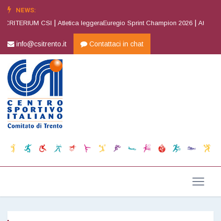
NEWS:
|
|
CRITERIUM CSI
Atletica leggeraEuregio Sprint Champion 2026
Atletica le
info@csitrento.it
Contattaci in chat