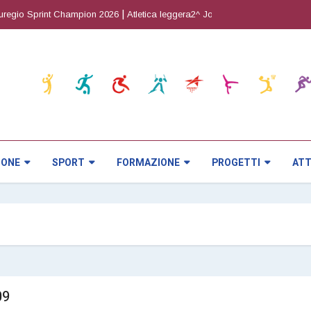
|
|
gio Sprint Champion 2026
Atletica leggera2^ Joy Cup
Orienteering5^ pro
IONE
SPORT
FORMAZIONE
PROGETTI
ATT
09