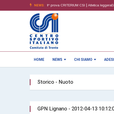
|
NEWS:
|
- 6^ edizione
Orienteering4^ prova CRITERIUM CSI
Atletica leggeraEure
HOME
NEWS
CHI SIAMO
ADES
Storico - Nuoto
GPN Lignano - 2012-04-13 10:12: