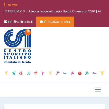
NEWS:
|
|
 CRITERIUM CSI
Atletica leggeraEuregio Sprint Champion 2026
Atletica l
info@csitrento.it
Contattaci in chat