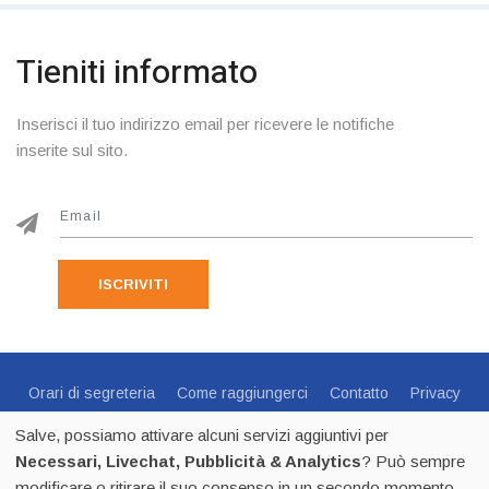
Tieniti informato
Inserisci il tuo indirizzo email per ricevere le notifiche
inserite sul sito.
ISCRIVITI
Orari di segreteria
Come raggiungerci
Contatto
Privacy
Cookie Policy
Preferenze Cookie
Salve, possiamo attivare alcuni servizi aggiuntivi per
Centro Sportivo Italiano Comitato di Trento - via C.Endrici, 20
Necessari, Livechat, Pubblicità & Analytics
? Può sempre
Trento -
0461 1821695
- CF 80018840225 - p.iva 02518100223
modificare o ritirare il suo consenso in un secondo momento.