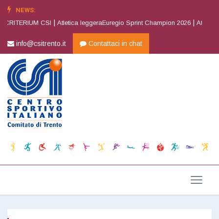
NEWS:
|
|
 CRITERIUM CSI
Atletica leggeraEuregio Sprint Champion 2026
Atletica l
info@csitrento.it
Contattaci in chat