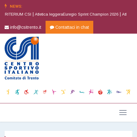
NEWS:
|
|
 CRITERIUM CSI
Atletica leggeraEuregio Sprint Champion 2026
Atletica l
info@csitrento.it
Contattaci in chat