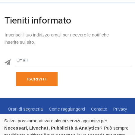
Tieniti informato
Inserisci il tuo indirizzo email per ricevere le notifiche
inserite sul sito.
ISCRIVITI
Orari di segreteria
Come raggiungerci
Contatto
Privacy
Cookie Policy
Preferenze Cookie
Salve, possiamo attivare alcuni servizi aggiuntivi per
Centro Sportivo Italiano Comitato di Trento - via C.Endrici, 20
Necessari, Livechat, Pubblicità & Analytics
? Può sempre
Trento -
0461 1821695
- CF 80018840225 - p.iva 02518100223