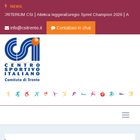
NEWS:
|
|
 CRITERIUM CSI
Atletica leggeraEuregio Sprint Champion 2026
Atletica l
info@csitrento.it
Contattaci in chat