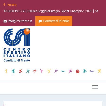
NEWS:
|
|
 CRITERIUM CSI
Atletica leggeraEuregio Sprint Champion 2026
Atletica l
info@csitrento.it
Contattaci in chat