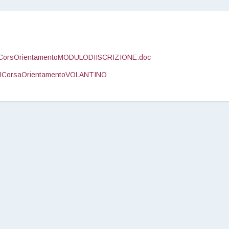
ICorsOrientamentoMODULODIISCRIZIONE.doc
SICorsaOrientamentoVOLANTINO