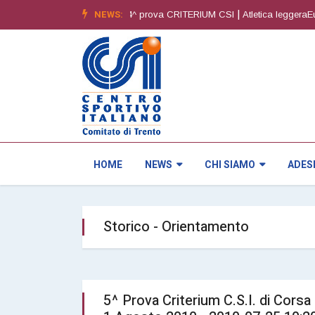
|
NEWS:
|
 - 6^ edizione
Orienteering4^ prova CRITERIUM CSI
Atletica leggeraEure
HOME
NEWS
CHI SIAMO
ADES
Storico - Orientamento
5^ Prova Criterium C.S.I. di Co