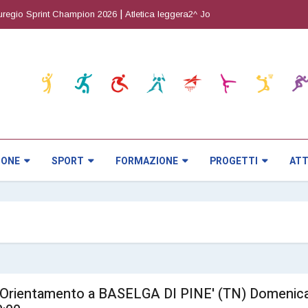
|
|
gio Sprint Champion 2026
Atletica leggera2^ Joy Cup
Orienteering5^ pr
IONE
SPORT
FORMAZIONE
PROGETTI
ATT
rsa Orientamento a BASELGA DI PINE' (TN) Domenic