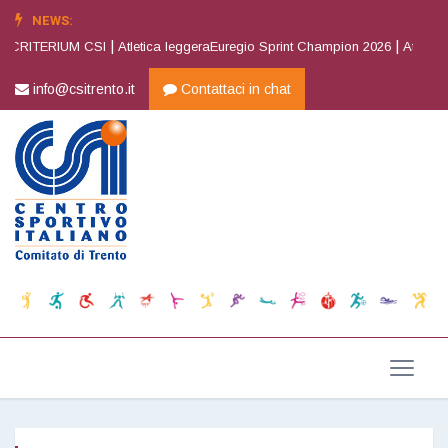
NEWS:
|
|
CRITERIUM CSI
Atletica leggeraEuregio Sprint Champion 2026
Atletica l
info@csitrento.it
Contattaci in chat