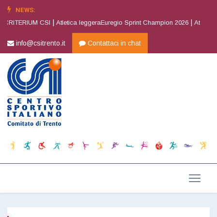
NEWS:
|
|
 CRITERIUM CSI
Atletica leggeraEuregio Sprint Champion 2026
Atletica l
info@csitrento.it
Contattaci in chat