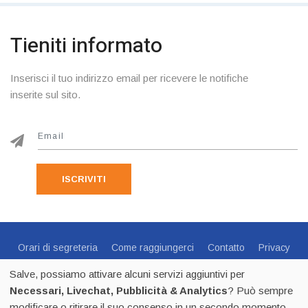
Tieniti informato
Inserisci il tuo indirizzo email per ricevere le notifiche
inserite sul sito.
ISCRIVITI
Orari di segreteria
Come raggiungerci
Contatto
Privacy
Cookie Policy
Preferenze Cookie
Salve, possiamo attivare alcuni servizi aggiuntivi per
Centro Sportivo Italiano Comitato di Trento - via C.Endrici, 20
Necessari, Livechat, Pubblicità & Analytics
? Può sempre
Trento -
0461 1821695
- CF 80018840225 - p.iva 02518100223
modificare o ritirare il suo consenso in un secondo momento.