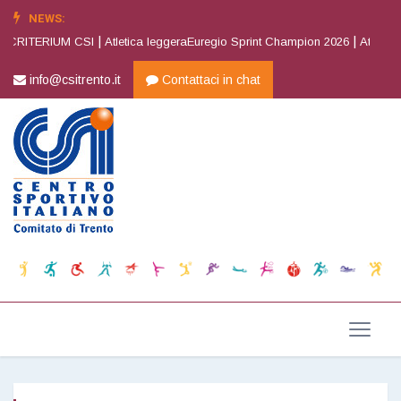
NEWS:
|
|
 CRITERIUM CSI
Atletica leggeraEuregio Sprint Champion 2026
Atletica l
info@csitrento.it
Contattaci in chat