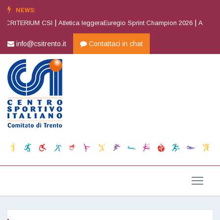
NEWS:
|
|
 CRITERIUM CSI
Atletica leggeraEuregio Sprint Champion 2026
Atletica l
info@csitrento.it
Contattaci in chat