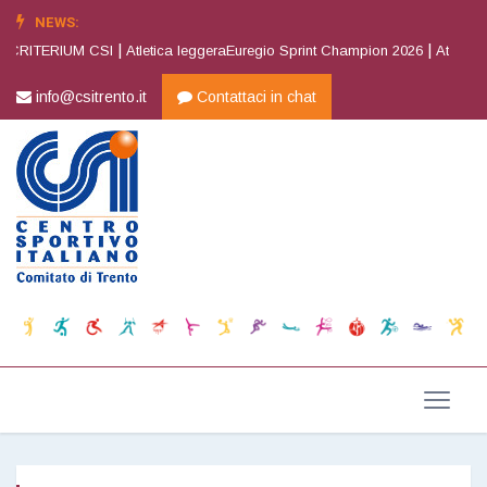
NEWS:
|
|
 CRITERIUM CSI
Atletica leggeraEuregio Sprint Champion 2026
Atletica 
info@csitrento.it
Contattaci in chat