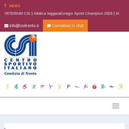
NEWS:
|
|
 CRITERIUM CSI
Atletica leggeraEuregio Sprint Champion 2026
Atletica l
info@csitrento.it
Contattaci in chat