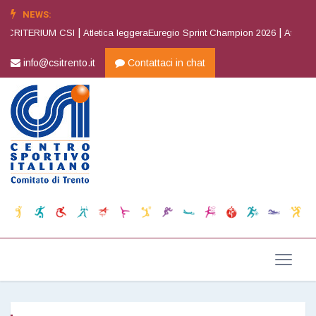
NEWS:
|
|
 CRITERIUM CSI
Atletica leggeraEuregio Sprint Champion 2026
Atletica l
info@csitrento.it
Contattaci in chat