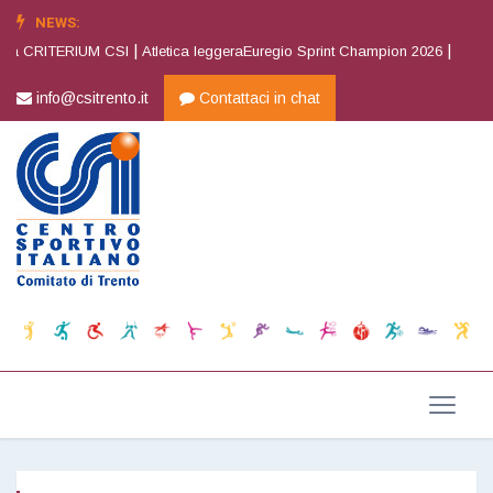
NEWS:
|
|
va CRITERIUM CSI
Atletica leggeraEuregio Sprint Champion 2026
Atletica
info@csitrento.it
Contattaci in chat