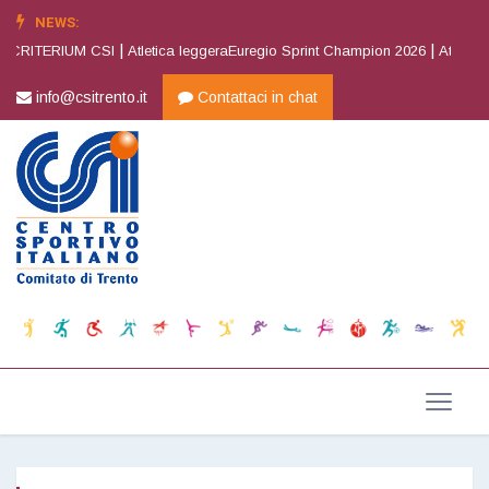
NEWS:
|
|
 CRITERIUM CSI
Atletica leggeraEuregio Sprint Champion 2026
Atletica l
info@csitrento.it
Contattaci in chat