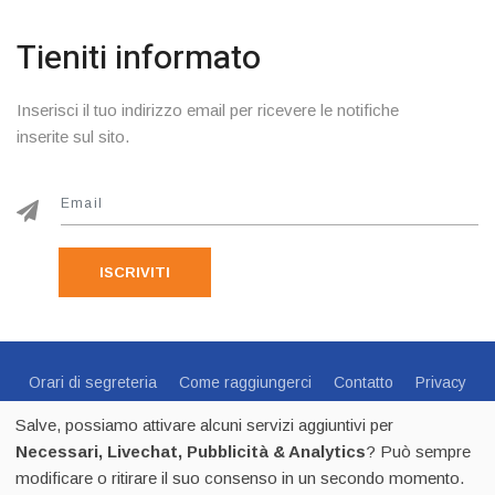
Tieniti informato
Inserisci il tuo indirizzo email per ricevere le notifiche
inserite sul sito.
ISCRIVITI
Orari di segreteria
Come raggiungerci
Contatto
Privacy
Cookie Policy
Preferenze Cookie
Salve, possiamo attivare alcuni servizi aggiuntivi per
Centro Sportivo Italiano Comitato di Trento - via C.Endrici, 20
Necessari, Livechat, Pubblicità & Analytics
? Può sempre
Trento -
0461 1821695
- CF 80018840225 - p.iva 02518100223
modificare o ritirare il suo consenso in un secondo momento.