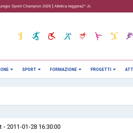
|
|
gio Sprint Champion 2026
Atletica leggera2^ Joy Cup
Orienteering5^ pro
IONE
SPORT
FORMAZIONE
PROGETTI
ATT
rt - 2011-01-28 16:30:00