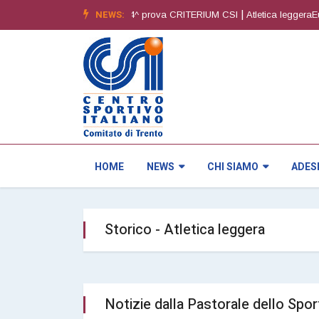
|
NEWS:
|
- 6^ edizione
Orienteering4^ prova CRITERIUM CSI
Atletica leggeraEure
HOME
NEWS
CHI SIAMO
ADES
Storico - Atletica leggera
Notizie dalla Pastorale dello Spo