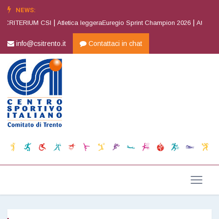
NEWS:
|
|
 CRITERIUM CSI
Atletica leggeraEuregio Sprint Champion 2026
Atletica l
info@csitrento.it
Contattaci in chat