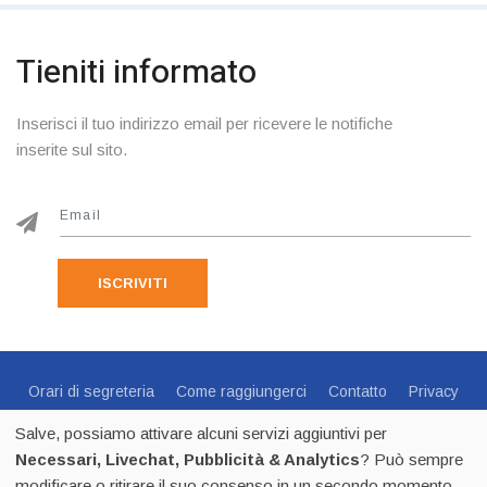
Tieniti informato
Inserisci il tuo indirizzo email per ricevere le notifiche
inserite sul sito.
ISCRIVITI
Orari di segreteria
Come raggiungerci
Contatto
Privacy
Cookie Policy
Preferenze Cookie
Salve, possiamo attivare alcuni servizi aggiuntivi per
Centro Sportivo Italiano Comitato di Trento - via C.Endrici, 20
Necessari, Livechat, Pubblicità & Analytics
? Può sempre
Trento -
0461 1821695
- CF 80018840225 - p.iva 02518100223
modificare o ritirare il suo consenso in un secondo momento.