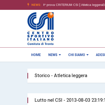
|
NEWS:
|
- 6^ edizione
Orienteering4^ prova CRITERIUM CSI
Atletica leggeraEure
HOME
NEWS
CHI SIAMO
ADES
Storico - Atletica leggera
Lutto nel CSI - 2013-08-03 23:19: