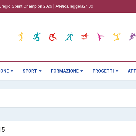
|
|
gio Sprint Champion 2026
Atletica leggera2^ Joy Cup
Orienteering5^ pro
IONE
SPORT
FORMAZIONE
PROGETTI
ATT
15