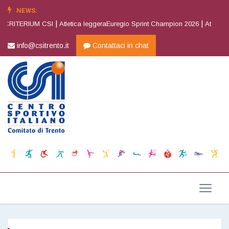
NEWS:
|
|
 CRITERIUM CSI
Atletica leggeraEuregio Sprint Champion 2026
Atletica l
info@csitrento.it
Contattaci in chat