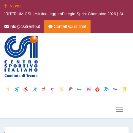
NEWS:
|
|
 CRITERIUM CSI
Atletica leggeraEuregio Sprint Champion 2026
Atletica l
info@csitrento.it
Contattaci in chat