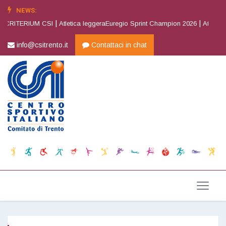
NEWS:
|
|
 CRITERIUM CSI
Atletica leggeraEuregio Sprint Champion 2026
Atletica 
info@csitrento.it
Contattaci in chat