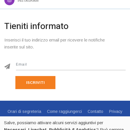
INSTAGRAM
Tieniti informato
Inserisci il tuo indirizzo email per ricevere le notifiche
inserite sul sito.
ISCRIVITI
Orari di segreteria
Come raggiungerci
Contatto
Privacy
Cookie Policy
Preferenze Cookie
Salve, possiamo attivare alcuni servizi aggiuntivi per
Centro Sportivo Italiano Comitato di Trento - via C.Endrici, 20
Necessari, Livechat, Pubblicità & Analytics
? Può sempre