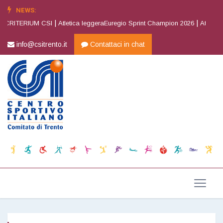
NEWS:
|
|
 CRITERIUM CSI
Atletica leggeraEuregio Sprint Champion 2026
Atletica l
info@csitrento.it
Contattaci in chat