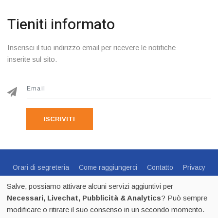
Tieniti informato
Inserisci il tuo indirizzo email per ricevere le notifiche
inserite sul sito.
ISCRIVITI
Orari di segreteria
Come raggiungerci
Contatto
Privacy
Cookie Policy
Preferenze Cookie
Salve, possiamo attivare alcuni servizi aggiuntivi per
Centro Sportivo Italiano Comitato di Trento - via C.Endrici, 20
Necessari, Livechat, Pubblicità & Analytics
? Può sempre
Trento -
0461 1821695
- CF 80018840225 - p.iva 02518100223
modificare o ritirare il suo consenso in un secondo momento.