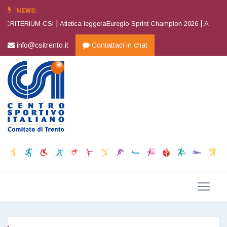
NEWS:
|
|
 CRITERIUM CSI
Atletica leggeraEuregio Sprint Champion 2026
Atletica l
info@csitrento.it
Contattaci in chat