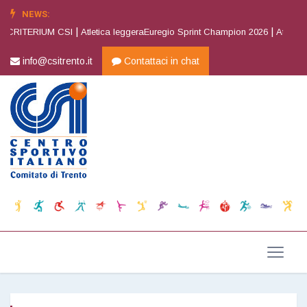
NEWS:
|
|
 CRITERIUM CSI
Atletica leggeraEuregio Sprint Champion 2026
Atletica 
info@csitrento.it
Contattaci in chat