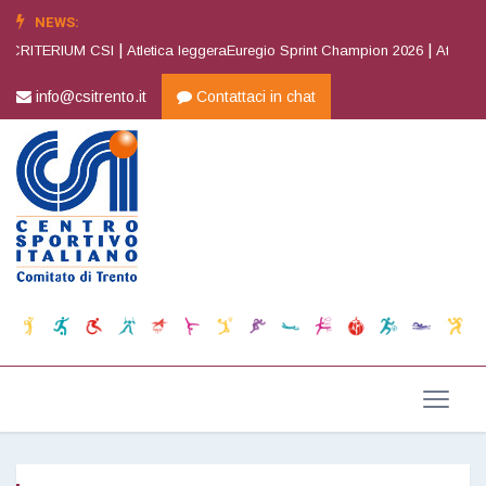
NEWS:
|
|
 CRITERIUM CSI
Atletica leggeraEuregio Sprint Champion 2026
Atletica l
info@csitrento.it
Contattaci in chat