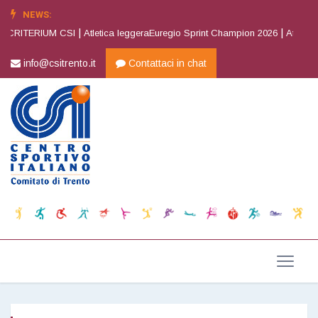
NEWS:
|
|
 CRITERIUM CSI
Atletica leggeraEuregio Sprint Champion 2026
Atletica l
info@csitrento.it
Contattaci in chat