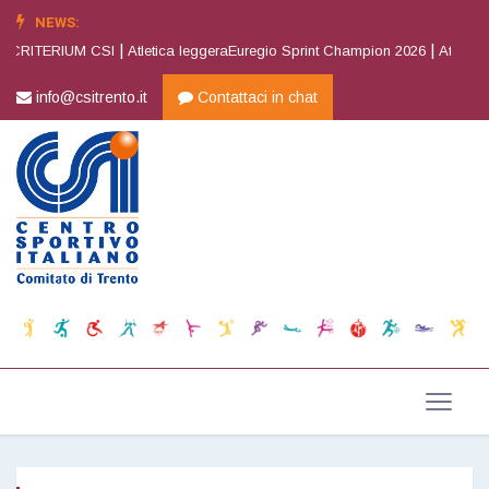
NEWS:
|
|
 CRITERIUM CSI
Atletica leggeraEuregio Sprint Champion 2026
Atletica 
info@csitrento.it
Contattaci in chat