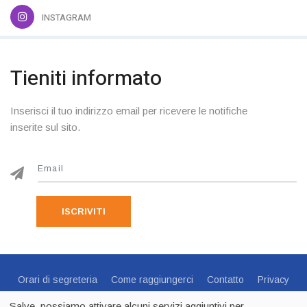
INSTAGRAM
Tieniti informato
Inserisci il tuo indirizzo email per ricevere le notifiche
inserite sul sito.
ISCRIVITI
Orari di segreteria
Come raggiungerci
Contatto
Privacy
Cookie Policy
Preferenze Cookie
Salve, possiamo attivare alcuni servizi aggiuntivi per