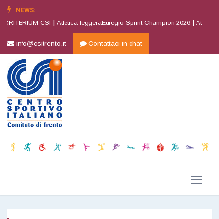
NEWS:
|
|
 CRITERIUM CSI
Atletica leggeraEuregio Sprint Champion 2026
Atletica l
info@csitrento.it
Contattaci in chat