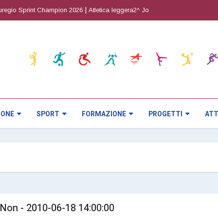
|
|
io Sprint Champion 2026
Atletica leggera2^ Joy Cup
Orienteering5^ pro
IONE
SPORT
FORMAZIONE
PROGETTI
ATT
i Non - 2010-06-18 14:00:00