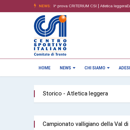
|
NEWS:
|
- 6^ edizione
Orienteering4^ prova CRITERIUM CSI
Atletica leggeraEureg
HOME
NEWS
CHI SIAMO
ADES
Storico - Atletica leggera
Campionato valligiano della Val d