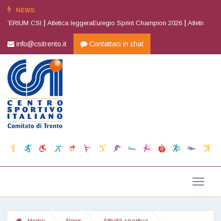
NEWS:
|
|
TERIUM CSI
Atletica leggeraEuregio Sprint Champion 2026
Atletica legge
info@csitrento.it
Contattaci in chat
Home
News
Attività sportiva